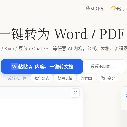
台
AI 对话
会员
 对话、智能写作和一键导出 Word/PDF/Excel 的全流程文档创作体验。
一键转为 Word / PDF /
k / Kimi / 豆包 / ChatGPT 等任意 AI 内容，公式、表格
W
看看还原效果 ↓
粘贴 AI 内容，一键转文档
或载入示例：
数学公式
复杂表格
流程图
代码高亮