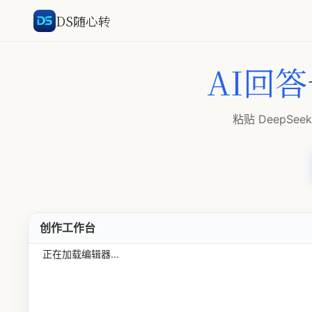
DS随心转 - AI 文档排版与创作工作
DS随心转
DS随心转聚合 DeepSeek、Kimi、豆包、千问等主流大模型，提供 AI
AI回答
粘贴 DeepSee
创作工作台
正在加载编辑器...