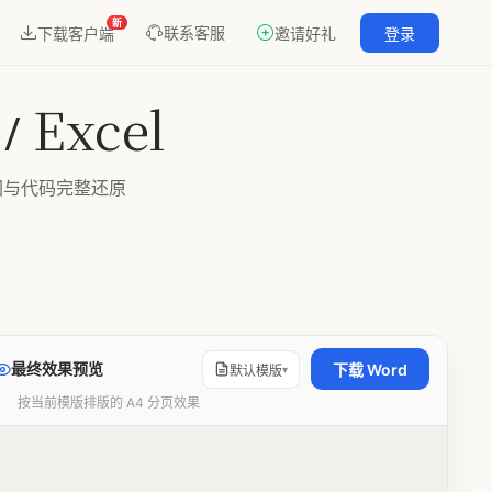
新
联系客服
下载客户端
邀请好礼
登录
完美支持 LaTeX 数学公式、代码语法高亮、Mermaid 流程图等复杂格式渲
 Excel
、流程图与代码完整还原
最终效果预览
下载 Word
默认模版
▾
按当前模版排版的 A4 分页效果