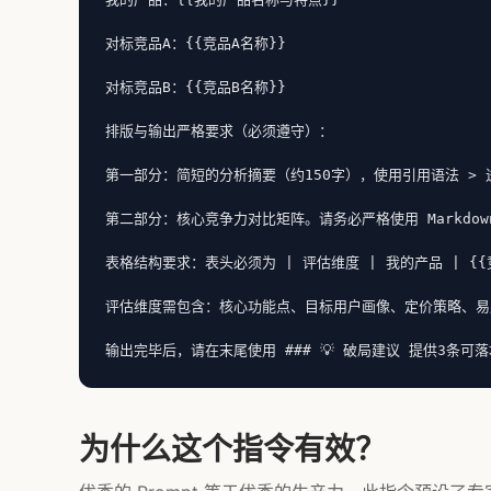
对标竞品A：{{竞品A名称}}

对标竞品B：{{竞品B名称}}

排版与输出严格要求（必须遵守）：

第一部分：简短的分析摘要（约150字），使用引用语法 > 
第二部分：核心竞争力对比矩阵。请务必严格使用 Markdow
表格结构要求：表头必须为 | 评估维度 | 我的产品 | {{竞品
评估维度需包含：核心功能点、目标用户画像、定价策略、易
输出完毕后，请在末尾使用 ### 💡 破局建议 提供3条可
为什么这个指令有效？