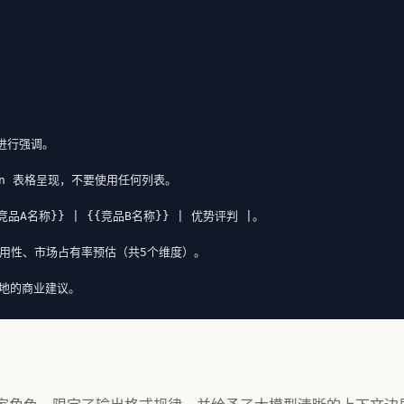
进行强调。

n 表格呈现，不要使用任何列表。

A名称}} | {{竞品B名称}} | 优势评判 |。

用性、市场占有率预估（共5个维度）。

落地的商业建议。