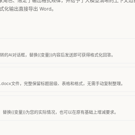
了专家角色、限定了输出格式规律，并给予了大模型清晰的上下文边
化输出直接导出 Word。
的AI对话框，替换{{变量}}内容后发送即可获得格式化回答。
准.docx文件，完整保留标题层级、表格和格式，无需手动复制整理。
替换{{变量}}为您的实际情况，也可以在原有基础上增减要求。