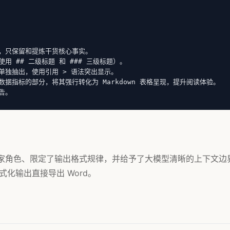
，只保留和提炼干货核心事实。

 ## 二级标题 和 ### 三级标题）。

独抽出，使用引用 > 语法突出显示。

据指标的部分，将其强行转化为 Markdown 表格呈现，提升阅读体验。

告。
了专家角色、限定了输出格式规律，并给予了大模型清晰的上下文边
化输出直接导出 Word。