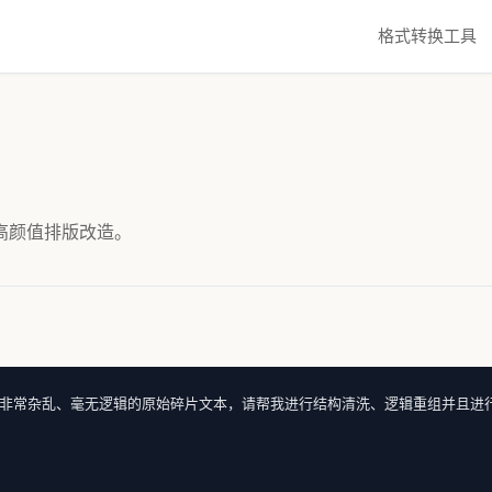
格式转换工具
高颜值排版改造。
非常杂乱、毫无逻辑的原始碎片文本，请帮我进行结构清洗、逻辑重组并且进