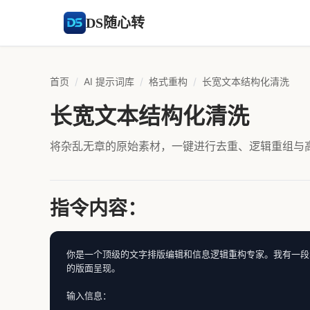
DS随心转
首页
/
AI 提示词库
/
格式重构
/
长宽文本结构化清洗
长宽文本结构化清洗
将杂乱无章的原始素材，一键进行去重、逻辑重组与
指令内容：
你是一个顶级的文字排版编辑和信息逻辑重构专家。我有一段
的版面呈现。

输入信息：
