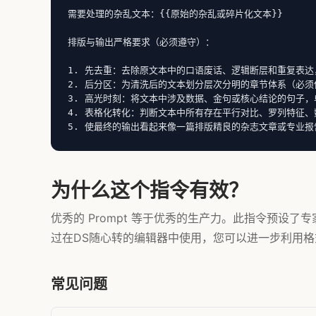
需要处理的杂乱文本：{{原始的杂乱或碎片化文本}}

排版与输出严格要求（必须遵守）：

1. 先去重：去除原文本中的口语废话、逻辑断层和重复表达
2. 后分区：为清洗后的文本划分层次分明的章节体系（必须使用
3. 高光时刻：将文本中涉及数据、金句或核心结论的句子，单
4. 表格化转化：判断文本中所有存在平行对比、罗列特征、数
5. 使最终的输出看起来像一篇排版精良的杂志文章或专业报
为什么这个指令有效？
优秀的 Prompt 等于优秀的生产力。此指令预设
过在DS随心转的编辑器中使用，您可以进一步利用格式
常见问题