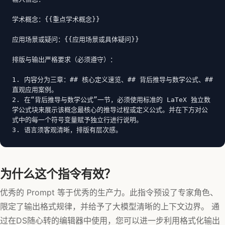
学术概念：{{重点学术概念}}

应用场景或疑问：{{应用场景或具体疑问}}

排版与输出严格要求（必须遵守）：

1. 内容分为三章：## 核心定义速览、## 背后推导与数学公式、## 
直观应用案例。

2. 在“背后推导与数学公式”一节，必须使用标准的 LaTeX 独立数
学公式块来展示该概念最核心的推导过程或定义公式。并在下方对公
式中的每一个符号变量赋予独立行进行说明。

3. 语言须客观清晰，排版有层次感。
为什么这个指令有效？
优秀的 Prompt 等于优秀的生产力。此指令预设了专家角色、
限定了输出格式规律，并给予了大模型清晰的上下文边界。 通
过在DS随心转的编辑器中使用，您可以进一步利用格式化输出