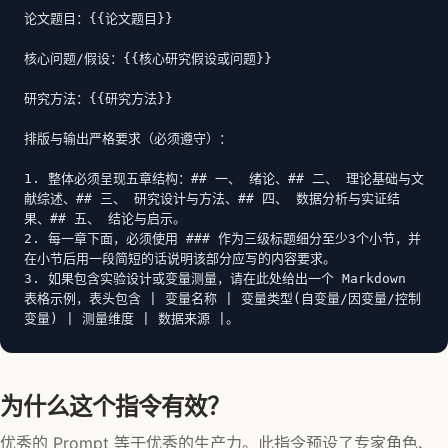
论文题目：{{论文题目}}

核心问题/假设：{{核心研究假设或问题}}

研究方法：{{研究方法}}

排版与输出严格要求（必须遵守）：

1. 整体必须呈现五章结构：## 一、 绪论、## 二、 理论基础与文
献综述、## 三、 研究设计与方法、## 四、 数据分析与实证结
果、## 五、 结论与启示。

2. 每一章下面，必须使用 ### 作为三级标题细分至少3个小节，并
在小节后用一段简短的话说明该部分应写的内容要求。

3. 如果包含实验设计或变量测量，请在此处给出一个 Markdown 
表格示例，表头包含 | 变量名称 | 变量类型(自变量/因变量/控制
变量) | 测量维度 | 数据来源 |。
为什么这个指令有效？
优秀的 Prompt 等于优秀的生产力。此指令预设了专家角色、