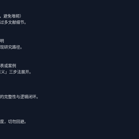
，避免堆砌）

过多文献细节。

明

现研究路径。

表或案例

意义」三步法展开。

的完整性与逻辑闭环。

度，切勿回避。
