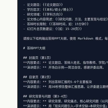
- 论文题目：{{论文题目}}

- 学历层次：{{本科/硕士/博士}}

- 研究领域：{{学科方向}}

- 论文核心内容简述：{{研究问题、方法、主要发现与结论}}
- 答辩时长限制：{{答辩时间，如：15分钟}}

- 幻灯片总页数建议：{{如：15-20页}}

请按以下结构输出答辩PPT大纲，使用 Markdown 格式
# 答辩PPT大纲

## 封面页（第1页）

**内容要点：** 论文题目、答辩人姓名、指导教师、学院/
**演讲提示：** 开场白示例——简洁自信，感谢评委出席。

## 目录页（第2页）

**内容要点：** 列出答辩汇报的5-6个主要板块

**演讲提示：** 用30秒预告整体汇报思路，让评委建立期待
## 研究背景与问题（第3-4页）

**内容要点：** 研究背景、研究痛点、核心研究问题（以问
**演讲提示：** 用「现实问题引入→学术空缺→本研究价值