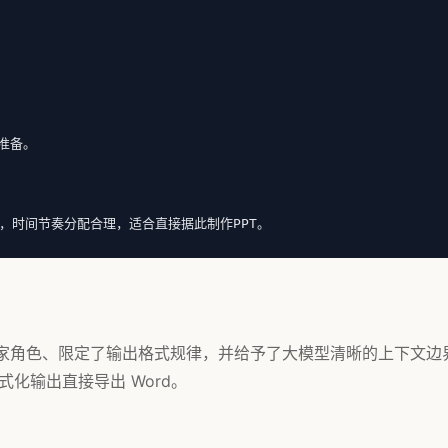
备。

，时间节奏分配合理，适合直接据此制作PPT。
了专家角色、限定了输出格式规律，并给予了大模型清晰的上下文边
化输出直接导出 Word。