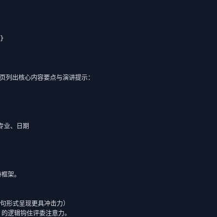


，每页列出核心内容要点与演讲提示：

专业、日期

框架。

句形式呈现更具冲击力）

」的逻辑钩住评委注意力。
