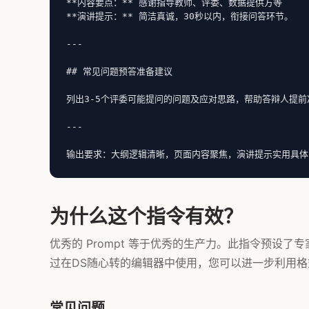
**内容要点：** 感谢指导教师、评委、数据提供方等

**演讲提示：** 简洁真诚，30秒以内，衔接问答环节。

---

## 常见问题预答准备建议

列出3-5个评委可能提问的问题及应对思路，帮助答辩人提前准
---

输出要求：大纲逻辑清晰，页面内容聚焦，演讲提示实用具体
为什么这个指令有效？
优秀的 Prompt 等于优秀的生产力。此指令预设
过在DS随心转的编辑器中使用，您可以进一步利用格式
常见问题