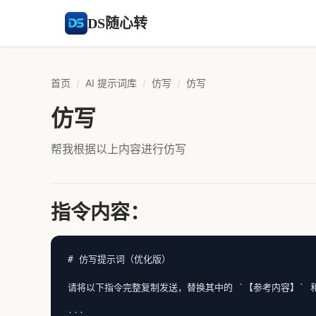
DS随心转
首页
/
AI 提示词库
/
仿写
/
仿写
仿写
帮我根据以上内容进行仿写
指令内容：
# 仿写提示词（优化版）

请将以下指令完整复制发送，替换其中的 `【参考内容】` 和
```
