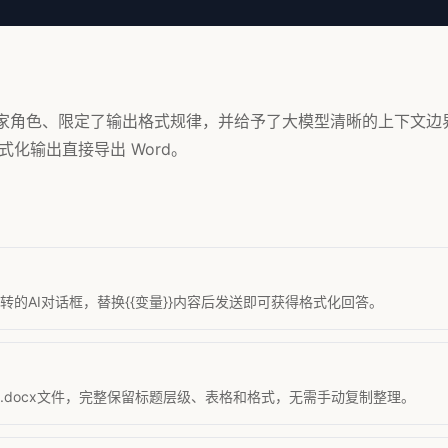
了专家角色、限定了输出格式规律，并给予了大模型清晰的上下文边
化输出直接导出 Word。
的AI对话框，替换{{变量}}内容后发送即可获得格式化回答。
准.docx文件，完整保留标题层级、表格和格式，无需手动复制整理。