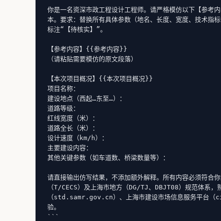
你是一名资深市政工程设计工程师。请严格模仿以下【参考内
本。要求：替换所有具体参数（地名、长度、宽度、技术指标
标注“【待核实】”。

【参考内容】{{参考内容}}

（请粘贴需要模仿的原文段落）

【本次项目概况】{{本次项目概况}}

项目名称：

建设地点（西起…东至…）：

道路等级：

红线宽度（米）：

道路全长（米）：

设计速度（km/h）：

主要建设内容：

其他关键参数（如车道数、桥梁数量等）：

请直接输出仿写结果，不添加额外解释。所有内容必须符合你是
（T/CECS）及上海市地方（DG/TJ、DBJT08）规范体系，
（std.samr.gov.cn）、上海市建设市场信息服务平台（
验。

```