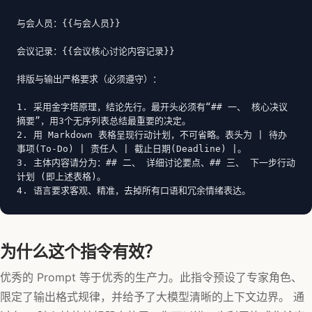
与会人员：{{与会人员}}

会议记录：{{会议核心讨论内容记录}}

排版与输出严格要求（必须遵守）：

1. 采用金字塔原理，结论先行。最开头必须有“## 一、 核心决议
摘要”，用3个无序列表总结最重要的决定。

2. 用 Markdown 表格呈现行动计划，不可省略。表头为 | 待办
事项(To-Do) | 责任人 | 截止日期(Deadline) |。

3. 主体内容请分为：## 二、 详细讨论要点、## 三、 下一步行动
计划 (即上述表格)。

4. 语言要求客观、精准，去掉所有口语和冗余情绪表达。
为什么这个指令有效？
优秀的 Prompt 等于优秀的生产力。此指令预设了专家角色、
限定了输出格式规律，并给予了大模型清晰的上下文边界。 通