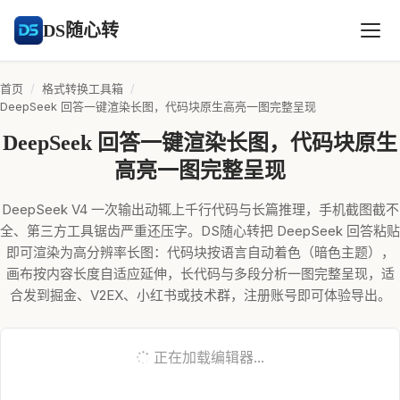
DS随心转
首页
/
格式转换工具箱
/
DeepSeek 回答一键渲染长图，代码块原生高亮一图完整呈现
DeepSeek 回答一键渲染长图，代码块原生
高亮一图完整呈现
DeepSeek V4 一次输出动辄上千行代码与长篇推理，手机截图截不
全、第三方工具锯齿严重还压字。DS随心转把 DeepSeek 回答粘贴
即可渲染为高分辨率长图：代码块按语言自动着色（暗色主题），
画布按内容长度自适应延伸，长代码与多段分析一图完整呈现，适
合发到掘金、V2EX、小红书或技术群，注册账号即可体验导出。
正在加载编辑器...