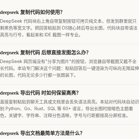
deepseek 复制代码如何使用？
DeepSeek 代码块右上角自带复制按钮可拷贝纯文本，但发到群里就只
剩黑色等宽文字。把回答粘贴到 DS随心转后导出长图，代码块自带语法
高亮与行号，看起来和 IDE 截图一样专业。
deepseek 复制代码 后想直接发图怎么办？
DeepSeek 网页端没有"分享为图片"的按钮，浏览器自带截图又截不全
长代码。本站专门解决这个问题：粘贴回答后一键渲染为可纵向无限延伸
的长图，代码无论多少行都一张图装下。
deepseek 导出代码 时如何保留高亮？
直接复制粘贴到聊天工具或文档里会丢失语法高亮。本站对代码块自动识
别 Python、Go、Rust、SQL 等 60+ 语言，导出长图时按暗色主题着
色，关键字、字符串、注释分色清晰，字号与行距都按高分屏校准。
deepseek 导出文档最简单方法是什么？