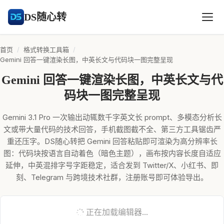
DS随心转
首页
/
格式转换工具箱
/
Gemini 回答一键渲染长图，中英长文与代码块一图完整呈现
Gemini 回答一键渲染长图，中英长文与代
码块一图完整呈现
Gemini 3.1 Pro 一次输出动辄数千字英文长 prompt、多模态分析长
文或带大量代码的技术回答，手机截图截不全、第三方工具锯齿严
重还压字。DS随心转把 Gemini 回答粘贴即可渲染为高分辨率长
图：代码块按语言自动着色（暗色主题），画布按内容长度自适应
延伸，中英混排字号字距稳定，适合发到 Twitter/X、小红书、即
刻、Telegram 与跨境技术社群，注册账号即可体验导出。
正在加载编辑器...