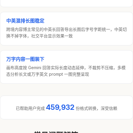
中英混排长图稳定
跨境内容博主常见的中英长回答导出长图后字号字距统一，中英切
换不掉字体，社交平台显示效果一致
万字内容一图装下
画布高度按 Gemini 回答实际长度动态延伸，不裁剪不压缩，多模
态分析长文或万字英文 prompt 一图完整呈现
459,932
已帮助用户完成
份格式转换，深受信赖