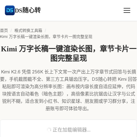
DS随心转
首页
/
格式转换工具箱
/
Kimi 万字长稿一键渲染长图，章节卡片一图完整呈现
Kimi 万字长稿一键渲染长图，章节卡片一
图完整呈现
Kimi K2.6 凭借 256K 长上下文常一次产出上万字章节式回答与长摘
要，手机截图截不全、第三方工具锯齿压字。DS随心转把 Kimi 回答
粘贴即可渲染为高分辨率长图：画布按内容长度自适应延伸，代码
块按语言自动着色（暗色主题），高倍像素比抗锯齿让汉字与公式
锐利不糊，适合发到小红书、知识星球、朋友圈或学习群分享，注
册账号即可体验导出。
正在加载编辑器...