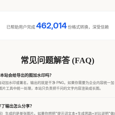
462,014
已帮助用户完成
份格式转换，深受信赖
常见问题解答 (FAQ)
本站会给导出的图加水印吗？
动加水印或署名，输出的就是干净 PNG。如果你需要为企业内容统一加 L
a 或专业图片工具中统一处理，本站只负责把千问的文字内容渲染成长图。
好了输出怎么分享？
相）生成的是单张图片。如果你想把"提示词文本+生成思路+对比说明"