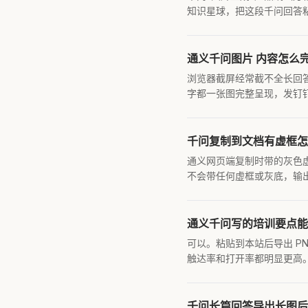
知识星球，把这段千问回答
通义千问图片 内容怎么
浏览器截屏经常截不全长回
字都一张图完整呈现，发钉
千问复制到文档有虚框怎
通义网页端复制时带的灰色虚框
不会带任何虚框或灰底，输
通义千问写的培训要点能
可以。粘贴到本站后导出 P
触达率和打开率都明显更高
千问长篇回答导出长图后