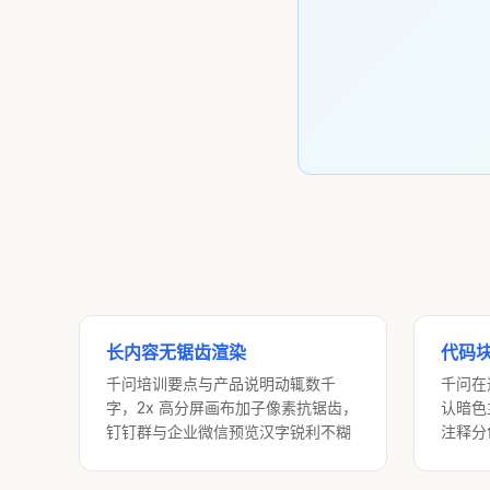
长内容无锯齿渲染
代码
千问培训要点与产品说明动辄数千
千问在
字，2x 高分屏画布加子像素抗锯齿，
认暗色
钉钉群与企业微信预览汉字锐利不糊
注释分