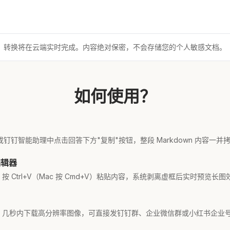
转换将在云端实时完成。内容绝对保密，不会存储您的个人敏感文档。
如何使用？
或钉钉智能助理中点击回答下方"复制"按钮，整段 Markdown 内容一并
编辑器
 Ctrl+V（Mac 按 Cmd+V）粘贴内容，系统剥离虚框后实时预览长图
，几秒内下载高分辨率图像，可直接发钉钉群、企业微信群或小红书企业