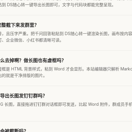
粘到 DS随心转一键导出长图即可，文字与代码块都能完整呈现。
完整截下来发群里？
答，且压字严重。把千问回答粘贴到 DS随心转一键渲染长图，画布按内
钉、企业微信、小红书都清晰可读。
么去掉啊？做长图也有虚框吗？
是 HTML 背景样式，粘到 Word 才会显形。本站编辑器只解析 Mark
出的就是干净排版的图片。
导出长图发钉钉群吗？
NG 长图，直接拖进钉钉群对话框即可发送，比起 Word 附件，群成员
。
会被截断吗？