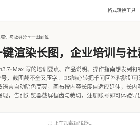
格式转换工具
业培训与社群分享一图到位
一键渲染长图，企业培训与社
en3.7-Max 写的培训要点、产品说明、操作指南想发到
业号，截图截不全又压字。DS随心转把千问回答粘贴即可
按语言自动暗色高亮，画布按内容长度自适应延伸，长内
呈现，告别浏览器截屏锯齿与裁切，注册账号即可体验导
正在加载编辑器...