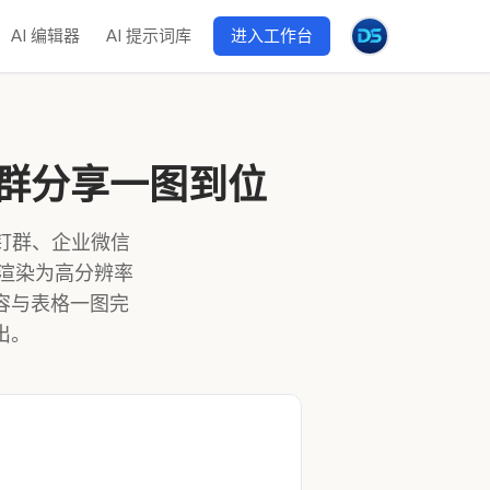
AI 编辑器
AI 提示词库
进入工作台
群分享一图到位
钉钉群、企业微信
渲染为高分辨率
容与表格一图完
出。