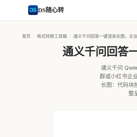
DS随心转
首页
/
格式转换工具箱
/
通义千问回答一键渲染长图，企
通义千问回答
通义千问 Qw
群或小红书企
长图：代码块
整