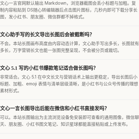
文心一言官网默认输出 Markdown，浏览器截图会丢小标题与加粗。复
制内容粘贴到 DS随心转编辑器后点击图片图标，几秒内即可下载分享长
图，发小红书、朋友圈、微信群都不掉格式。
文心助手写的长文导出长图后会被截断吗？
不会。本站长图画布高度由内容动态计算，文心助手写出多长，长图就有
多长，万字营销长文也能一张图完整呈现，不会被分页或裁切。
文心 5.1 写的小红书爆款笔记适合做长图吗？
非常适合。文心 5.1 在中文长文与营销话术上输出更稳定，导出长图后小
标题、加粗、emoji 表情与清单层级清晰，是小红书与公众号传播的理想
素材形式。
文心一言长图导出后能在微信和小红书直接发吗？
可以。本站长图输出为主流浏览设备免安装即可查看的通用图像，微信聊
天、朋友圈、小红书图文笔记、知识星球都能直接粘贴或上传发布。