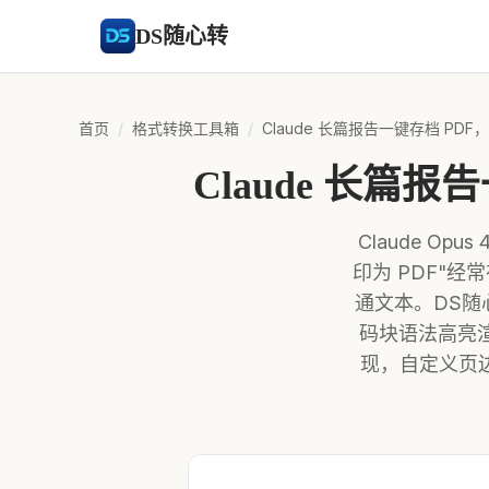
DS随心转
首页
/
格式转换工具箱
/
Claude 长篇报告一键存档 P
Claude 长篇
Claude O
印为 PDF"
通文本。DS随
码块语法高亮渲染进
现，自定义页边距