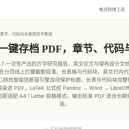
格式转换工具
DF，章节、代码与长表跨页不断层
报告一键存档 PDF，章节、
pus 4.7 一次性产出的万字研究报告、英文论文与架构设计
经常在分页线上拦腰截断段落、长表格与代码块，英文行内
心转的智能防断层引擎自动保护标题、长表与代码块完整性
 PDF，LaTeX 公式经 Pandoc → Word → LibreOf
适配 A4 / Letter 投稿格式，输出标准 PDF 适合
读。