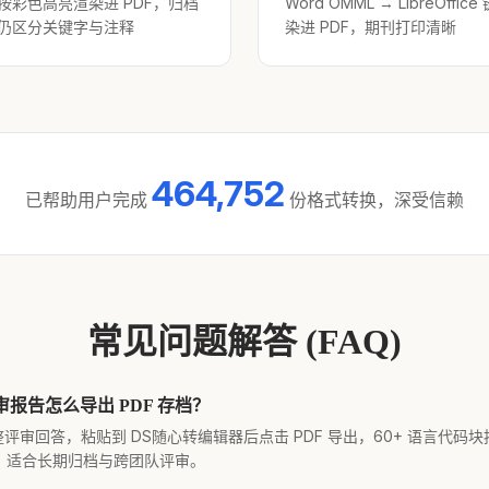
按彩色高亮渲染进 PDF，归档
Word OMML → LibreOffic
仍区分关键字与注释
染进 PDF，期刊打印清晰
464,752
已帮助用户完成
份格式转换，深受信赖
常见问题解答 (FAQ)
ode 评审报告怎么导出 PDF 存档？
复制完整评审回答，粘贴到 DS随心转编辑器后点击 PDF 导出，60+ 语言代码
，适合长期归档与跨团队评审。