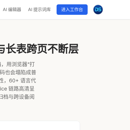
AI 编辑器
AI 提示词库
进入工作台
代码与长表跨页不断层
文档，用浏览器"打
代码也会塌陷成普
，60+ 语言代
fice 链路高清呈
长期归档与跨设备阅