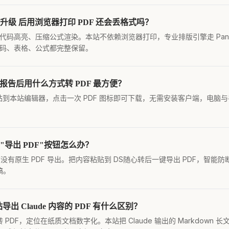
e AI全新升级 后用浏览器打印 PDF 还会丢格式吗？
失代码高亮、压缩公式渲染。本站不依赖浏览器打印，专业排版引擎走 Pandoc
章节、代码、表格、公式都完整保留。
e下载 长报告后用什么方式转 PDF 最方便？
后粘贴到本站编辑器，点击一次 PDF 图标即可下载，无需安装客户端，电脑与
有"导出 PDF"按钮怎么办？
目前没有原生 PDF 导出。把内容粘贴到 DS随心转后一键导出 PDF，智
稿。
f 和本站导出 Claude 内容的 PDF 有什么区别？
扫描件转 PDF，定位在纸质文档数字化。本站把 Claude 输出的 Markdown