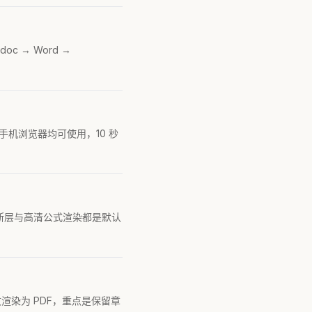
 → Word →
手机浏览器均可使用，10 秒
能防断层与高清公式渲染都是默认
 长文渲染为 PDF，重点是保留章