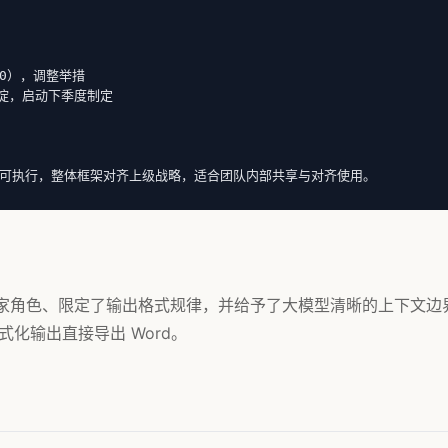
0），调整举措

淀，启动下季度制定

可执行，整体框架对齐上级战略，适合团队内部共享与对齐使用。
了专家角色、限定了输出格式规律，并给予了大模型清晰的上下文边
化输出直接导出 Word。