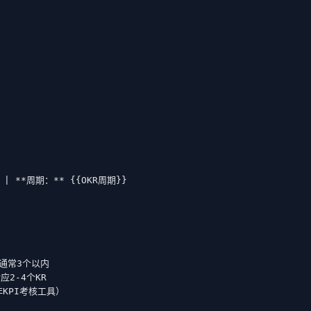
| **周期：** {{OKR周期}}

通常3个以内

2-4个KR

KPI考核工具）
