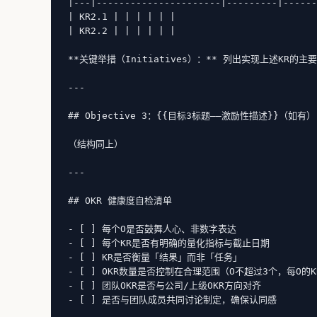
|---|----------------------|---------|------
| KR2.1 | | | | | |

| KR2.2 | | | | | |

**关键举措（Initiatives）：** 列出实现上述KR的主
---

## Objective 3：{{目标3标题——激励性描述}}（如有）

（结构同上）

---

## OKR 健康度自检清单

- [ ] 每个O是否鼓舞人心、非数字表达

- [ ] 每个KR是否有明确的量化指标与截止日期

- [ ] KR是否衡量「结果」而非「任务」

- [ ] OKR数量是否控制在合理范围（O不超过3个，每O的K
- [ ] 团队OKR是否与公司/上级OKR方向对齐

- [ ] 是否与团队成员共同讨论制定，确保认同感
