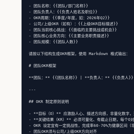
- 团队名称：{{团队/部门名称}}

- 团队负责人：{{负责人姓名及职位}}

- OKR周期：{{季度/年度，如：2026年Q2}}

- 公司/上级OKR（如有）：{{上级OKR目标描述}}

- 团队当前核心挑战：{{面临的主要挑战或机会}}

- 团队核心业务方向：{{主要业务职责描述}}

- 团队规模：{{团队人数}}

请按以下结构生成OKR框架，使用 Markdown 格式输出：

# 团队OKR框架

**团队：** {{团队名称}} | **负责人：** {{负责人}} 
---

## OKR 制定原则说明

- **目标（O）** 应激励人心、描述方向感，非量化数字，
- **关键结果（KR）** 必须可量化、有截止日期，每个O对应
- OKR 设定宜有一定挑战性，完成率60-70%为健康区间（非
- 团队OKR须与公司/上级OKR方向对齐
