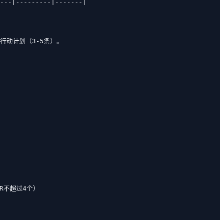
---|---------|-------|

要行动计划（3-5条）。

R不超过4个）
