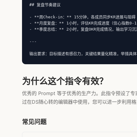
## 复盘节奏建议

- **周Check-in：** 15分钟，各成员同步KR进展与阻碍

- **月度复盘：** 1小时，评估KR完成进度（信心指数0-1
- **季度总结：** 2小时，复盘OKR完成情况，输出学习沉
---

输出要求：目标描述有感召力，关键结果量化精准，举措具体
为什么这个指令有效？
优秀的 Prompt 等于优秀的生产力。此指令预设
过在DS随心转的编辑器中使用，您可以进一步利用格式
常见问题