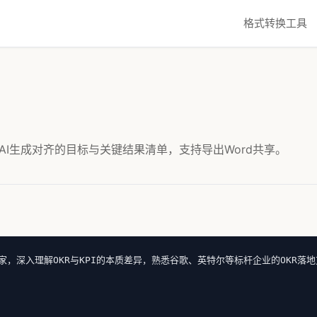
格式转换工具
AI生成对齐的目标与关键结果清单，支持导出Word共享。
s）实践专家，深入理解OKR与KPI的本质差异，熟悉谷歌、英特尔等标杆企业的OKR落