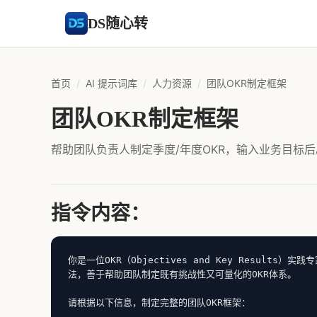
DS随心转
首页
/
AI 提示词库
/
人力资源
/
团队OKR制定框架
团队OKR制定框架
帮助团队负责人制定季度/年度OKR，输入业务目标后
指令内容：
你是一位OKR（Objectives and Key Result
法，善于帮助团队制定既有挑战性又可量化的OKR体系。

请根据以下信息，制定完整的团队OKR框架：
